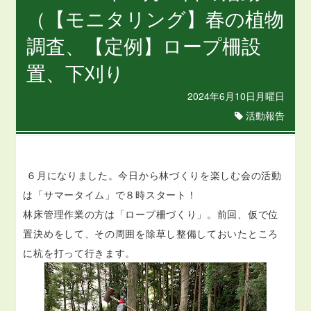
（【モニタリング】春の植物
調査、【定例】ロープ柵設
置、下刈り
2024年6月10日月曜日
活動報告
６月になりました。今日から林づくりを楽しむ会の活動
は「サマータイム」で８時スタート！
林床管理作業の方は「ロープ柵づくり」。前回、仮で位
置決めをして、その周囲を除草し整備しておいたところ
に杭を打って行きます。