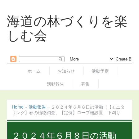
海道の林づくりを楽
しむ会
ホーム
お知らせ
活動予定
活動報告
募集
Home
»
活動報告
»
２０２４年６月８日の活動（【モニタ
リング】春の植物調査、【定例】ロープ柵設置、下刈り
２０２４年６月８日の活動