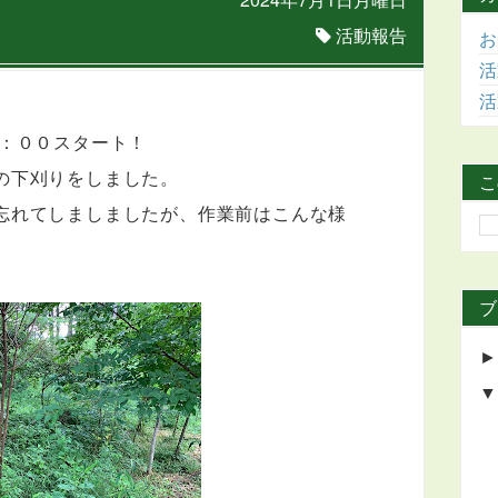
活動報告
お
活
活
：００スタート！
の下刈りをしました。
こ
忘れてしましましたが、作業前はこんな様
ブ