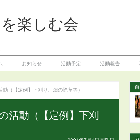
りを楽しむ会
ム
お知らせ
活動予定
活動報告
自
活動（【定例】下刈り、畑の除草等）
の活動（【定例】下刈
カ
2024年7月1日月曜日